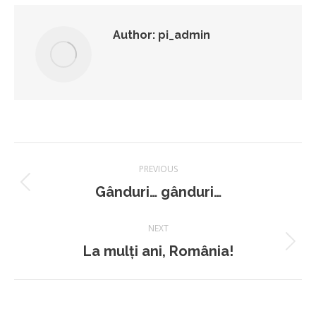
Facebook
Author:
pi_admin
Post
PREVIOUS
navigation
Previous
Gânduri… gânduri…
post:
NEXT
Next
La mulți ani, România!
post: