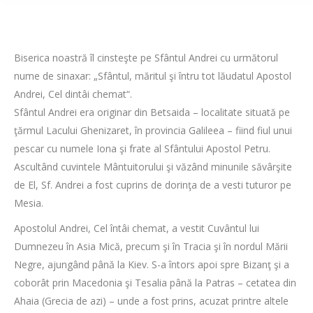
Biserica noastră îl cinsteşte pe Sfântul Andrei cu următorul
nume de sinaxar: „Sfântul, măritul şi întru tot lăudatul Apostol
Andrei, Cel dintâi chemat“.
Sfântul Andrei era originar din Betsaida – localitate situată pe
ţărmul Lacului Ghenizaret, în provincia Galileea – fiind fiul unui
pescar cu numele Iona şi frate al Sfântului Apostol Petru.
Ascultând cuvintele Mântuitorului şi văzând minunile săvârşite
de El, Sf. Andrei a fost cuprins de dorinţa de a vesti tuturor pe
Mesia.
Apostolul Andrei, Cel întâi chemat, a vestit Cuvântul lui
Dumnezeu în Asia Mică, precum şi în Tracia şi în nordul Mării
Negre, ajungând până la Kiev. S-a întors apoi spre Bizanţ şi a
coborât prin Macedonia şi Tesalia până la Patras – cetatea din
Ahaia (Grecia de azi) – unde a fost prins, acuzat printre altele