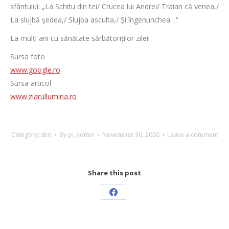
sfântului: „La Schitu din tei/ Crucea lui Andrei/ Traian că venea,/
La slujbă şedea,/ Slujba asculta,/ Şi îngenunchea…“
La mulți ani cu sănătate sărbătoriților zilei!
Sursa foto
www.google.ro
Sursa articol
www.ziarullumina.ro
Category:
stiri
By
pi_admin
November 30, 2020
Leave a comment
Share this post
Share
on