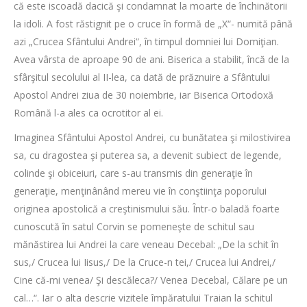
că este iscoadă dacică şi condamnat la moarte de închinătorii
la idoli. A fost răstignit pe o cruce în formă de „X“- numită până
azi „Crucea Sfântului Andrei“, în timpul domniei lui Domiţian.
Avea vârsta de aproape 90 de ani. Biserica a stabilit, încă de la
sfârşitul secolului al II-lea, ca dată de prăznuire a Sfântului
Apostol Andrei ziua de 30 noiembrie, iar Biserica Ortodoxă
Română l-a ales ca ocrotitor al ei.
Imaginea Sfântului Apostol Andrei, cu bunătatea şi milostivirea
sa, cu dragostea şi puterea sa, a devenit subiect de legende,
colinde şi obiceiuri, care s-au transmis din generaţie în
generaţie, menţinânând mereu vie în conştiinţa poporului
originea apostolică a creştinismului său. Într-o baladă foarte
cunoscută în satul Corvin se pomeneşte de schitul sau
mănăstirea lui Andrei la care veneau Decebal: „De la schit în
sus,/ Crucea lui Iisus,/ De la Cruce-n tei,/ Crucea lui Andrei,/
Cine că-mi venea/ Şi descăleca?/ Venea Decebal, Călare pe un
cal…“. Iar o alta descrie vizitele împăratului Traian la schitul