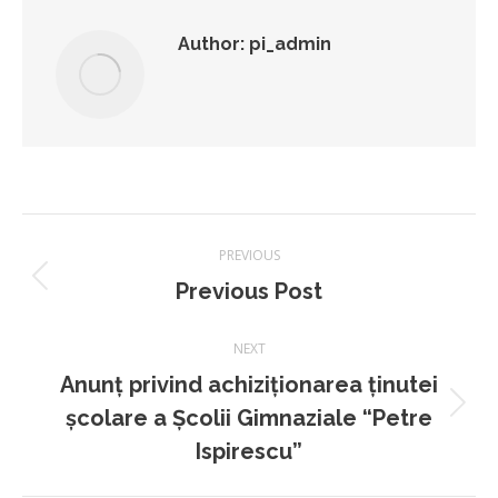
Author:
pi_admin
Post
PREVIOUS
navigation
Previous
Previous Post
post:
NEXT
Anunț privind achiziționarea ținutei
Next
școlare a Școlii Gimnaziale “Petre
post:
Ispirescu”