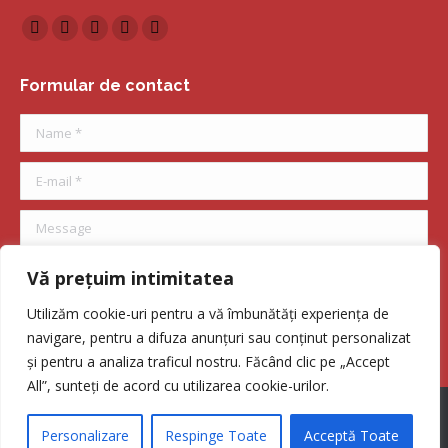
Find us on:
Facebook
X
Dribbble
Github
Behance
page
page
page
page
page
Formular de contact
opens
opens
opens
opens
opens
in
in
in
in
in
Name *
new
new
new
new
new
window
window
window
window
window
E-mail *
Message
Vă prețuim intimitatea
Utilizăm cookie-uri pentru a vă îmbunătăți experiența de
Submit
navigare, pentru a difuza anunțuri sau conținut personalizat
și pentru a analiza traficul nostru. Făcând clic pe „Accept
All”, sunteți de acord cu utilizarea cookie-urilor.
Navigation
Copyright © 2019 Școala Gimnazială "Petre Ispirescu". Toate drepturile
Personalizare
Respinge Toate
Acceptă Toate