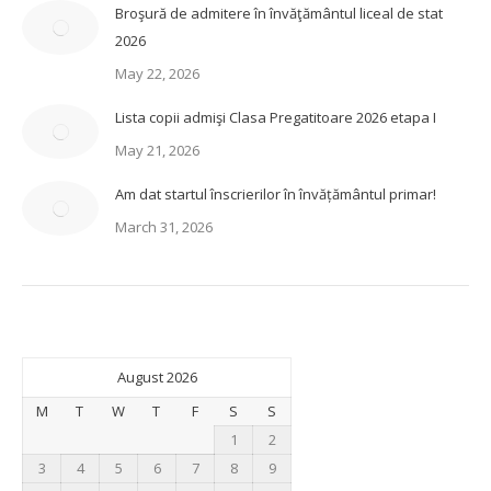
Broşură de admitere în învăţământul liceal de stat
2026
May 22, 2026
Lista copii admişi Clasa Pregatitoare 2026 etapa I
May 21, 2026
Am dat startul înscrierilor în învățământul primar!
March 31, 2026
August 2026
M
T
W
T
F
S
S
1
2
3
4
5
6
7
8
9