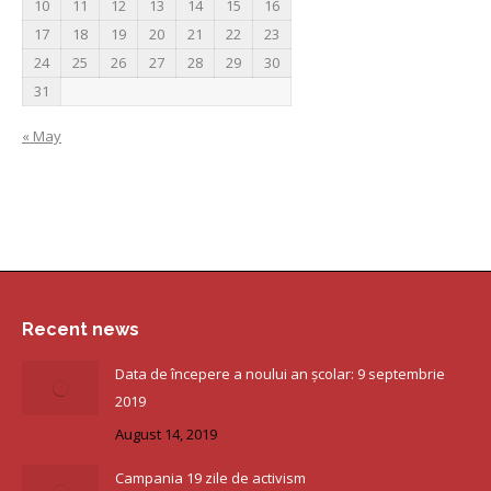
10
11
12
13
14
15
16
17
18
19
20
21
22
23
24
25
26
27
28
29
30
31
« May
Recent news
Data de începere a noului an școlar: 9 septembrie
2019
August 14, 2019
Campania 19 zile de activism