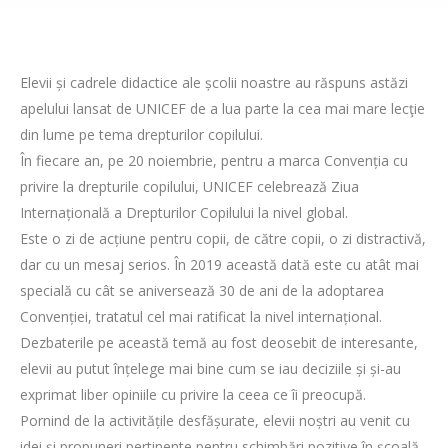
Elevii și cadrele didactice ale școlii noastre au răspuns astăzi
apelului lansat de UNICEF de a lua parte la cea mai mare lecţie
din lume pe tema drepturilor copilului.
În fiecare an, pe 20 noiembrie, pentru a marca Convenția cu
privire la drepturile copilului, UNICEF celebrează Ziua
Internațională a Drepturilor Copilului la nivel global.
Este o zi de acțiune pentru copii, de către copii, o zi distractivă,
dar cu un mesaj serios. În 2019 această dată este cu atât mai
specială cu cât se aniversează 30 de ani de la adoptarea
Convenției, tratatul cel mai ratificat la nivel internațional.
Dezbaterile pe această temă au fost deosebit de interesante,
elevii au putut înțelege mai bine cum se iau deciziile și și-au
exprimat liber opiniile cu privire la ceea ce îi preocupă.
Pornind de la activitățile desfășurate, elevii noștri au venit cu
idei și propuneri pertinente pentru schimbări pozitive în școală.