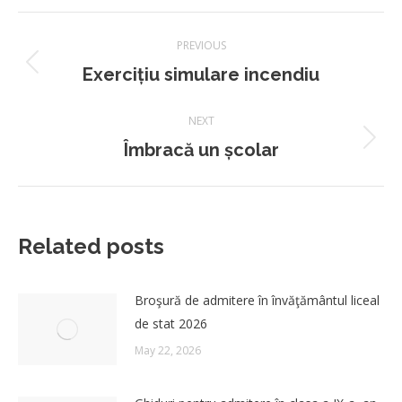
Post
PREVIOUS
navigation
Previous
Exercițiu simulare incendiu
post:
NEXT
Next
Îmbracă un școlar
post:
Related posts
Broşură de admitere în învăţământul liceal
de stat 2026
May 22, 2026