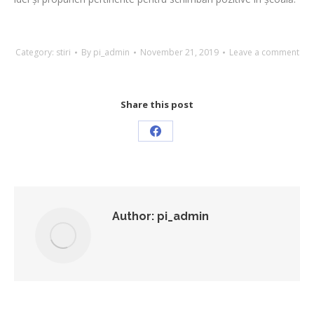
Category:
stiri
By
pi_admin
November 21, 2019
Leave a comment
Share this post
Share
on
Facebook
Author:
pi_admin