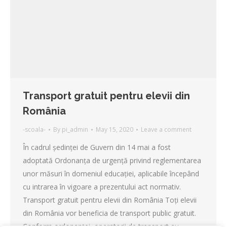
Transport gratuit pentru elevii din
România
-scoala-
By
pi_admin
May 15, 2020
Leave a comment
În cadrul ședinței de Guvern din 14 mai a fost
adoptată Ordonanța de urgență privind reglementarea
unor măsuri în domeniul educației, aplicabile începând
cu intrarea în vigoare a prezentului act normativ.
Transport gratuit pentru elevii din România Toți elevii
din România vor beneficia de transport public gratuit.
Conform ordonanței, operatorii de transport au