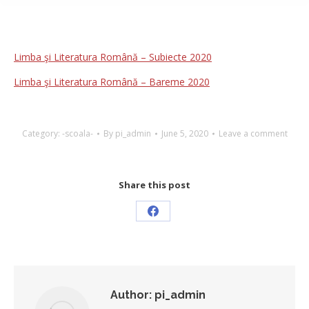
Limba şi Literatura Română – Subiecte 2020
Limba şi Literatura Română – Bareme 2020
Category:
-scoala-
By
pi_admin
June 5, 2020
Leave a comment
Share this post
Share
on
Facebook
Author:
pi_admin