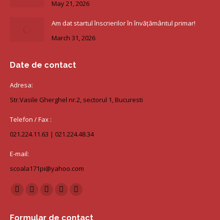
May 21, 2026
Am dat startul înscrierilor în învățământul primar!
March 31, 2026
Date de contact
Adresa:
Str.Vasile Gherghel nr.2, sectorul 1, Bucuresti
Telefon / Fax :
021.224.11.63 | 021.224.48.34
E-mail:
scoala171pi@yahoo.com
Find us on:
Facebook
X
Dribbble
Github
Behance
page
page
page
page
page
Formular de contact