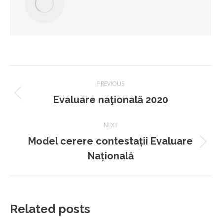
Post
PREVIOUS
navigation
Previous
Evaluare naţională 2020
post:
NEXT
Model cerere contestații Evaluare
Next
Națională
post:
Related posts