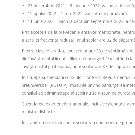
23 decembrie 2021 – 9 ianuarie 2022: vacanța de iarnă;
15 aprilie 2022 – 1 mai 2022: vacanța de primăvară;
11 iunie 2022 – până la data din septembrie 2022 la car
Prin excepție de la prevederile anterior menționate, pentru c
a seral și frecvență redusă), anul școlar are 32 de săptămâ
Pentru clasele a VIII-a, anul școlar are 33 de săptămâni de 
din învățământul liceal – filiera tehnologică (exceptând cl
învățământul profesional, anul școlar are 37 de săptămâni 
În situația suspendării cursurilor conform Regulamentului-
preuniversitar (ROFUIP), măsurile privind parcurgerea integ
consiliul de administrație al școlii nu se dispun pe durata 
Calendarele examenelor naționale, inclusiv calendarul admit
ministru distincte.
În stabilirea structurii anului școlar s-a ținut cont de propun