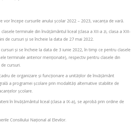
e vor începe cursurile anului școlar 2022 – 2023, vacanța de vară.
lasele terminale din învățământul liceal (clasa a XII-a zi, clasa a XIII-
ni de cursuri și se încheie la data de 27 mai 2022.
cursuri și se încheie la data de 3 iunie 2022, în timp ce pentru clasele
asele terminale anterior menționate), respectiv pentru clasele din
de cursuri.
cadru de organizare și funcționare a unităților de învățământ
rală a programei școlare prin modalități alternative stabilite de
vacanțelor școlare.
erii în învățământul liceal (clasa a IX-a), se aprobă prin ordine de
erile Consiliului Național al Elevilor.