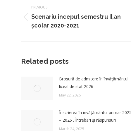
PREVIOUS
navigation
Scenariu început semestru II,an
Previous
școlar 2020-2021
post:
Related posts
Broşură de admitere în învăţământul
liceal de stat 2026
May 22, 2026
Înscrierea în învăţământul primar 202
– 2026 . Întrebări şi răspunsuri
March 24, 2025