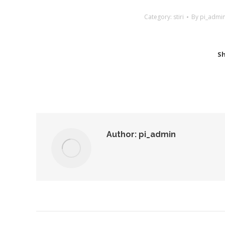
Category:
stiri
By
pi_admi
Sh
Author:
pi_admin
Post