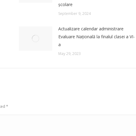
școlare
September 9, 2024
Actualizare calendar administrare
Evaluare Națională la finalul clasei a VI-
a
May 29, 2023
rked
*