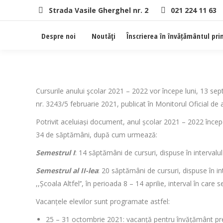
Strada Vasile Gherghel nr. 2
021 224 11 63
Despre noi
Noutăţi
Înscrierea în învățământul pri
Cursurile anului şcolar 2021 – 2022 vor începe luni, 13 sep
nr. 3243/5 februarie 2021, publicat în Monitorul Oficial de 
Potrivit aceluiași document, anul școlar 2021 – 2022 înce
34 de săptămâni, după cum urmează:
Semestrul I
: 14 săptămâni de cursuri, dispuse în interva
Semestrul al II-lea
: 20 săptămâni de cursuri, dispuse în i
,,Școala Altfel’’, în perioada 8 – 14 aprilie, interval în car
Vacanțele elevilor sunt programate astfel:
25 – 31 octombrie 2021: vacanță pentru învățământ pre