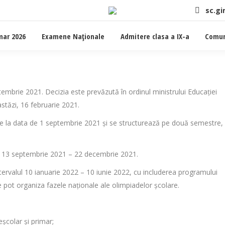
sc.g
mar 2026
Examene Naţionale
Admitere clasa a IX-a
Comun
tembrie 2021. Decizia este prevăzută în ordinul ministrului Educației
astăzi, 16 februarie 2021.
pe la data de 1 septembrie 2021 și se structurează pe două semestre,
lul 13 septembrie 2021 – 22 decembrie 2021.
ntervalul 10 ianuarie 2022 – 10 iunie 2022, cu includerea programului
e se pot organiza fazele naționale ale olimpiadelor școlare.
școlar și primar;